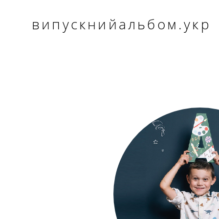
випускнийальбом.укр
випускнийальбом.укр