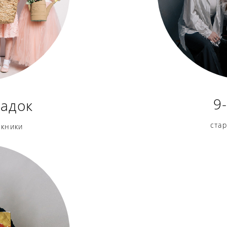
9
садок
ста
скники