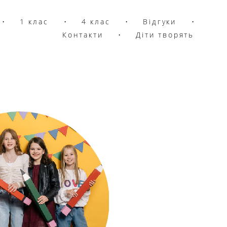
•
•
1 клас
1 клас
•
•
4 клас
4 клас
•
•
Відгуки
Відгуки
•
•
Контакти
Контакти
•
•
Діти творять
Діти творять