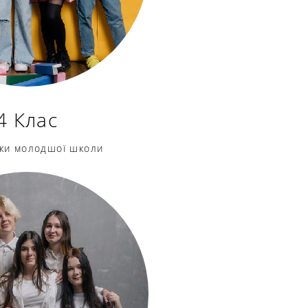
4 Клас
ики
молодшої школ
и