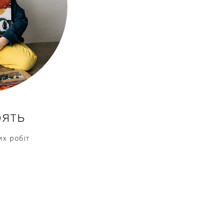
рять
их робіт