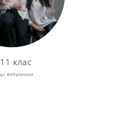
-11 клас
рші
випускники