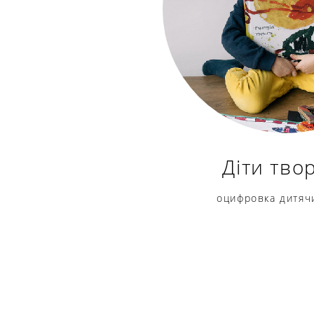
Діти тво
оцифровка дитяч