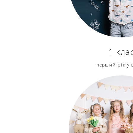
1 кла
ий рік у
перш