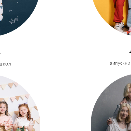
с
випускн
 школі